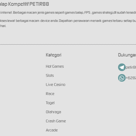
alap Kompetitif PETIR88
nternet. Berbagai macam jenis games seperti games balap, FPS , games strategi,dll sudah tersedia 
iakses lewat berbagai macam device anda. Dapatkan penawaran menarik games terbaru setiap bu
ari.
Kategori
Dukunga
Hot Games
petir
Slots
+628
Live Casino
Race
Togel
Olahraga
Crash Game
Arcade