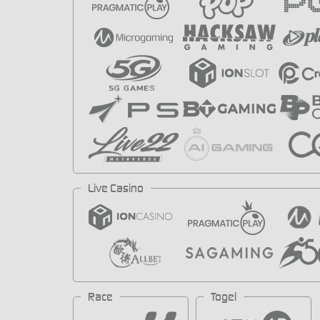
Live Casino
Race
Togel