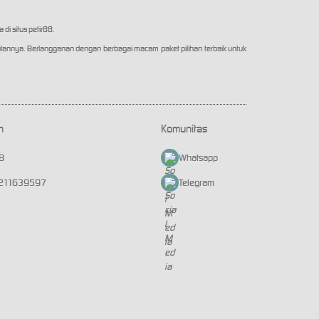
di situs petir88.
lannya. Berlangganan dengan berbagai macam paket pilihan terbaik untuk
n
Komunitas
88
Whatsapp
211639597
Telegram