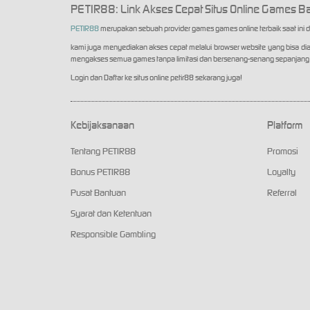
PETIR88: Link Akses Cepat Situs Online Games B
PETIR88
merupakan sebuah provider games games online terbaik saat ini di i
kami juga menyediakan akses cepat melalui browser website yang bisa d
mengakses semua games tanpa limitasi dan bersenang-senang sepanjang h
Login dan Daftar ke situs online petir88 sekarang juga!
Kebijaksanaan
Platform
Tentang PETIR88
Promosi
Bonus PETIR88
Loyalty
Pusat Bantuan
Referral
Syarat dan Ketentuan
Responsible Gambling