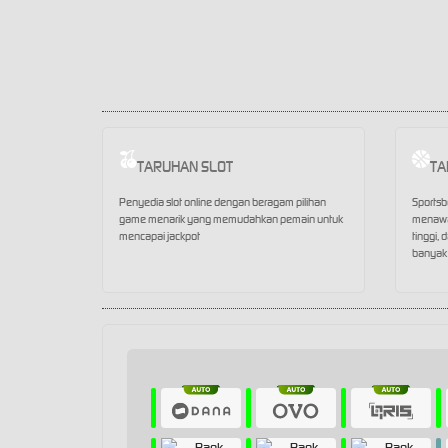
TARUHAN SLOT
TA
Penyedia slot online dengan beragam pilihan
Sportsb
game menarik yang memudahkan pemain untuk
menawar
mencapai jackpot
tinggi,
banyak 