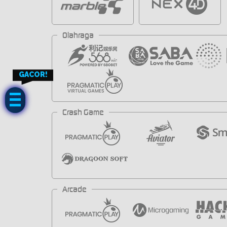
Olahraga
GACOR!
Crash Game
Arcade