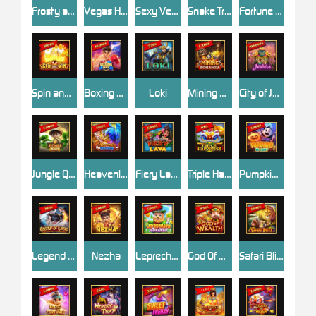
Frosty and Flamy
Vegas Hot Fruit
Sexy Vegas
Snake Treasure
Fortune Jewels II
Spin and Win
Boxing Fury
Loki
Mining Bonanza
City of Jewels
Jungle Quest
Heavenly Fortunes
Fiery Lava
Triple Happiness
Pumpkins Go Lucky
Legend Of Eagle
Nezha
Leprechaun Bonanza
God Of Wealth
Safari Blitz