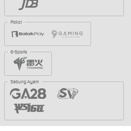
Poker
E-Sports
Sabung Ayam