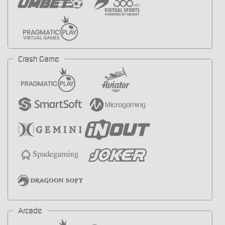
Crash Game
Arcade