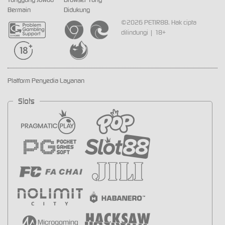
Bermain
Didukung
©2026 PETIR88. Hak cipta
dilindungi | 18+
Platform Penyedia Layanan
Slots