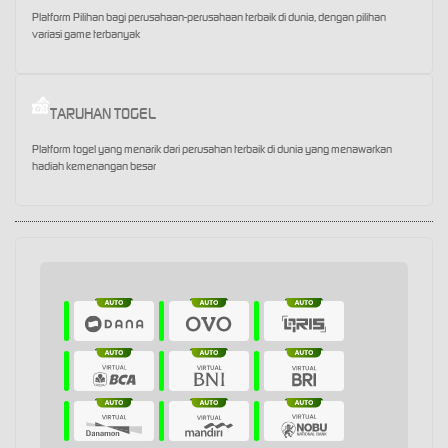
Platform Pilihan bagi perusahaan-perusahaan terbaik di dunia, dengan pilihan
variasi game terbanyak
TARUHAN TOGEL
Platform togel yang menarik dari perusahan terbaik di dunia yang menawarkan
hadiah kemenangan besar