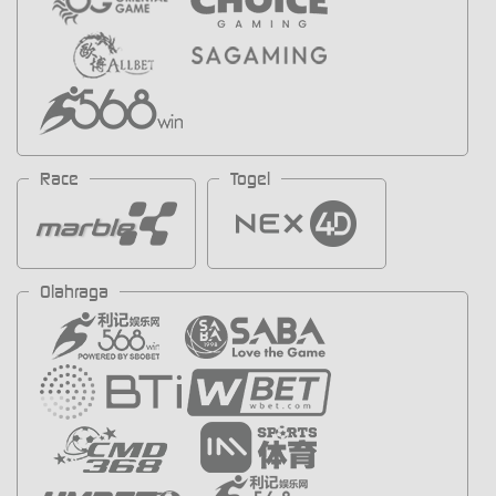
Race
Togel
Olahraga