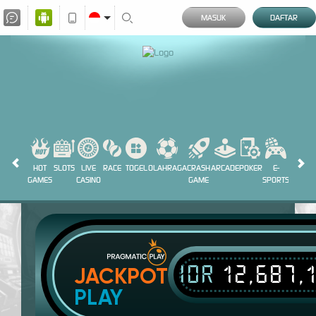
MASUK
DAFTAR
HOT
SLOTS
LIVE
RACE
TOGEL
OLAHRAGA
CRASH
ARCADE
POKER
E-
SABUN
GAMES
CASINO
GAME
SPORTS
AYAM
IDR
12,687,
JACKPOT
PLAY