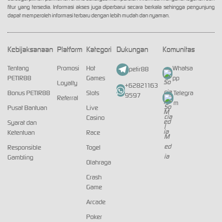
fitur yang tersedia. Informasi akses juga diperbarui secara berkala sehingga pengunjung
dapat memperoleh informasi terbaru dengan lebih mudah dan nyaman.
Kebijaksanaan
Platform
Kategori
Dukungan
Komunitas
Tentang
Promosi
Hot
Whatsa
petir88
PETIR88
Games
pp
Loyalty
+62821163
Bonus PETIR88
Slots
Telegra
9597
Referral
m
Pusat Bantuan
Live
Casino
Syarat dan
Ketentuan
Race
Responsible
Togel
Gambling
Olahraga
Crash
Game
Arcade
Poker