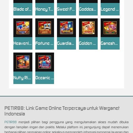
Blade of Fortune
Honey Trap
Sweet Frenzy
Goddess Of Egypt
Legend of Nian
Heavenly Fortunes 2
Fortune Lions
Guardian of the Museum
Golden Horse Ride
Ganesha Luck
Nutty Riches
Oceanic Melodies
PETIR88: Link Game Online Terpercaya untuk Warganet
Indonesia
PETIR88
menjadi pilihan bagi pengguna yang mengutamakan akses mudah dibuka
dengan tampilan ringan dan praktis. Melalui platform ini, pengunjung dapat menemukan
berbagai pilihan permainan online sekaligus memperoleh informasi mengenai layanan dan