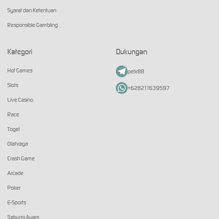
Syarat dan Ketentuan
Responsible Gambling
Kategori
Dukungan
Hot Games
petir88
Slots
+628211639597
Live Casino
Race
Togel
Olahraga
Crash Game
Arcade
Poker
E-Sports
Sabung Ayam