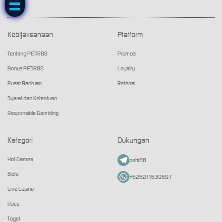
Kebijaksanaan
Platform
Tentang PETIR88
Promosi
Bonus PETIR88
Loyalty
Pusat Bantuan
Referral
Syarat dan Ketentuan
Responsible Gambling
Kategori
Dukungan
Hot Games
petir88
Slots
+628211639597
Live Casino
Race
Togel