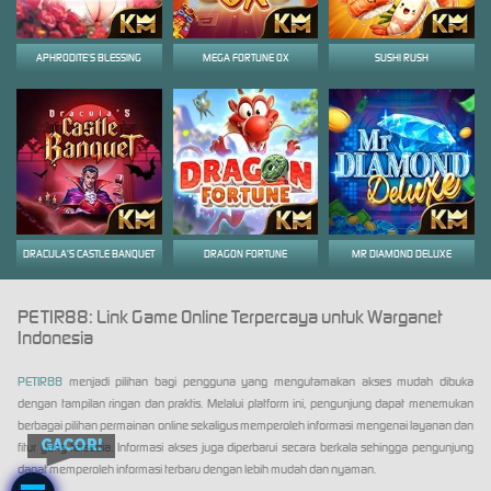
APHRODITE’S BLESSING
MEGA FORTUNE OX
SUSHI RUSH
DRACULA’S CASTLE BANQUET
DRAGON FORTUNE
MR DIAMOND DELUXE
PETIR88: Link Game Online Terpercaya untuk Warganet
Indonesia
PETIR88
menjadi pilihan bagi pengguna yang mengutamakan akses mudah dibuka
dengan tampilan ringan dan praktis. Melalui platform ini, pengunjung dapat menemukan
berbagai pilihan permainan online sekaligus memperoleh informasi mengenai layanan dan
GACOR!
fitur yang tersedia. Informasi akses juga diperbarui secara berkala sehingga pengunjung
dapat memperoleh informasi terbaru dengan lebih mudah dan nyaman.