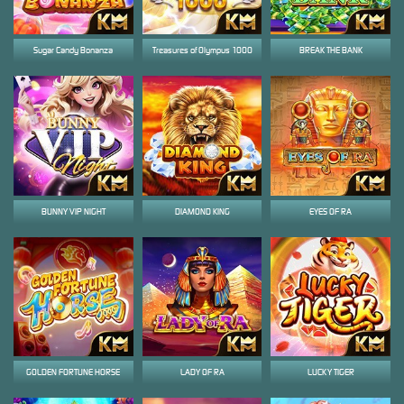
Sugar Candy Bonanza
Treasures of Olympus 1000
BREAK THE BANK
BUNNY VIP NIGHT
DIAMOND KING
EYES OF RA
GOLDEN FORTUNE HORSE
LADY OF RA
LUCKY TIGER