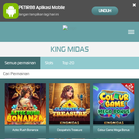
×
PETIR88 Aplikasi Mobile
UNDUH
Jangan tampilkan lagi hari ini
KING MIDAS
Semua permainan
Slots
Top 20
Aztec Rush Bonanza
Cleopatra's Treasure
Colour Game Mega Bonus