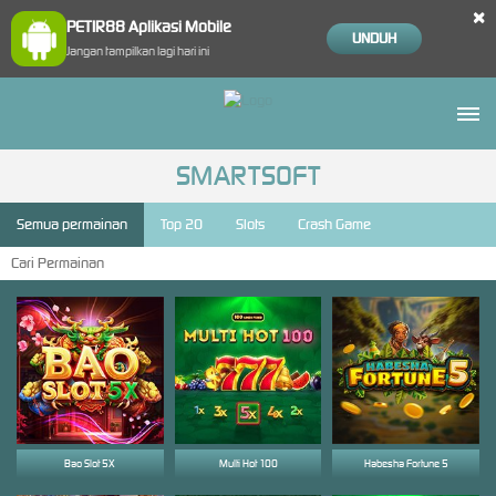
×
PETIR88 Aplikasi Mobile
UNDUH
Jangan tampilkan lagi hari ini
SMARTSOFT
Semua permainan
Top 20
Slots
Crash Game
Bao Slot 5X
Multi Hot 100
Habesha Fortune 5