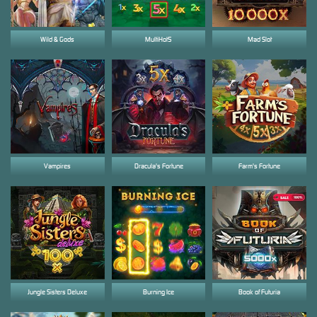
Wild & Gods
MultiHot5
Mad Slot
Vampires
Dracula's Fortune
Farm's Fortune
Jungle Sisters Deluxe
Burning Ice
Book of Futuria