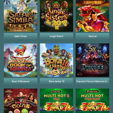
Safari Simba
Jungle Sisters
Samurai
Book Of Bonanza
Boka Jamba 10
Dracula's Fortune Halloween Edition