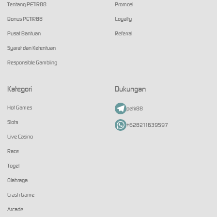
Tentang PETIR88
Promosi
Bonus PETIR88
Loyalty
Pusat Bantuan
Referral
Syarat dan Ketentuan
Responsible Gambling
Kategori
Dukungan
Hot Games
petir88
Slots
+628211639597
Live Casino
Race
Togel
Olahraga
Crash Game
Arcade